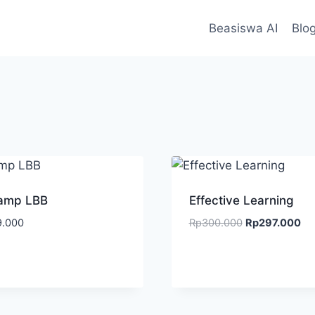
Beasiswa AI
Blo
amp LBB
Effective Learning
9.000
Rp
300.000
Rp
297.000