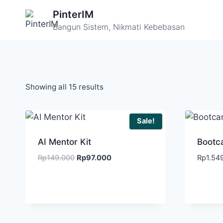
PinterIM
Bangun Sistem, Nikmati Kebebasan
Showing all 15 results
Sale!
AI Mentor Kit
Bootc
Rp
149.000
Rp
97.000
Rp
1.54