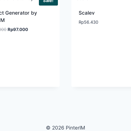
Sale!
ct Generator by
Scalev
IM
Rp
56.430
000
Rp
97.000
© 2026 PinterIM