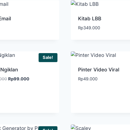
Email
Kitab LBB
Rp
349.000
Sale!
 Ngiklan
Pinter Video Viral
000
Rp
99.000
Rp
49.000