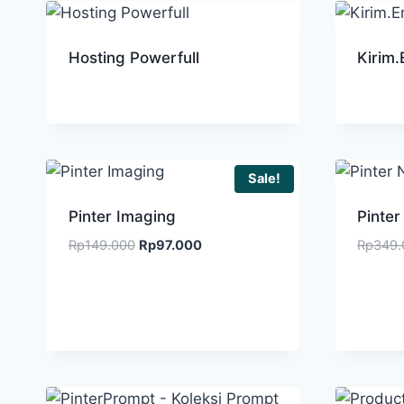
Hosting Powerfull
Kirim.
Sale!
Pinter Imaging
Pinter
Rp
149.000
Rp
97.000
Rp
349.